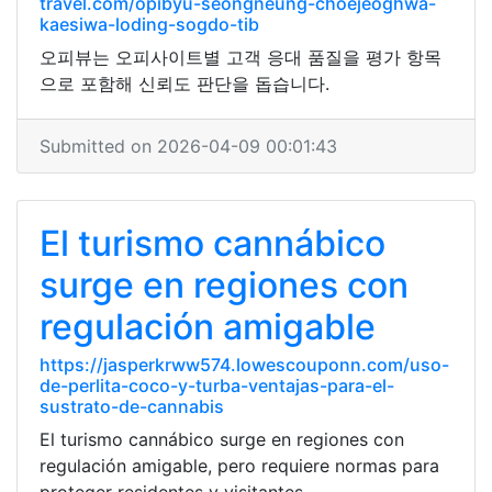
travel.com/opibyu-seongneung-choejeoghwa-
kaesiwa-loding-sogdo-tib
오피뷰는 오피사이트별 고객 응대 품질을 평가 항목
으로 포함해 신뢰도 판단을 돕습니다.
Submitted on 2026-04-09 00:01:43
El turismo cannábico
surge en regiones con
regulación amigable
https://jasperkrww574.lowescouponn.com/uso-
de-perlita-coco-y-turba-ventajas-para-el-
sustrato-de-cannabis
El turismo cannábico surge en regiones con
regulación amigable, pero requiere normas para