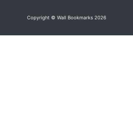
Copyright © Wall Bookmarks 2026