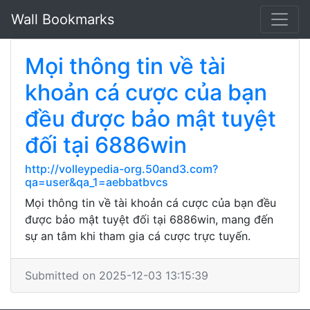
Wall Bookmarks
Mọi thông tin về tài
khoản cá cược của bạn
đều được bảo mật tuyệt
đối tại 6886win
http://volleypedia-org.50and3.com?
qa=user&qa_1=aebbatbvcs
Mọi thông tin về tài khoản cá cược của bạn đều
được bảo mật tuyệt đối tại 6886win, mang đến
sự an tâm khi tham gia cá cược trực tuyến.
Submitted on 2025-12-03 13:15:39