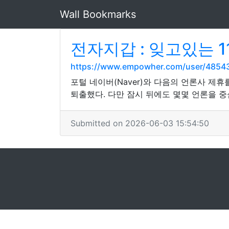
Wall Bookmarks
전자지갑 : 잊고있는 
https://www.empowher.com/user/4854
포털 네이버(Naver)와 다음의 언론사 제
퇴출했다. 다만 잠시 뒤에도 몇몇 언론을 
Submitted on 2026-06-03 15:54:50